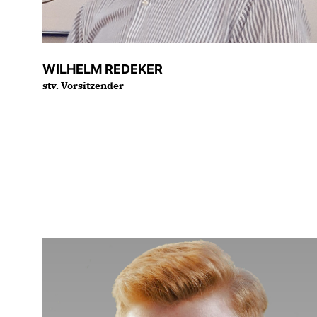
WILHELM REDEKER
stv. Vorsitzender